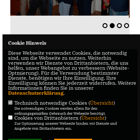
Cookie Hinweis
Diese Webseite verwendet Cookies, die notwendig
sind, um die Webseite zu nutzen. Weiterhin
CDU Oelde
verwenden wir Dienste von Drittanbietern, die uns
helfen, unser Webangebot zu verbessern (Website-
Optmierung). Für die Verwendung bestimmter
Dienste, benötigen wir Ihre Einwilligung. Ihre
Einwilligung können Sie jederzeit widerrufen. Weitere
Informationen finden Sie in unserer
Datenschutzerklärung
.
IMPRESSUM
DATENSCHUTZ
KONTAKT
Technisch notwendige Cookies (
Übersicht
)
Die notwendigen Cookies werden allein für den
CDU Kreisverband Warendorf-
ordnungsgemäßen Gebrauch der Webseite benötigt.
Cookies von Drittanbietern (
Übersicht
)
Beckum
Zur Optimierung unserer Webseite binden wir Dienste und
CDU NRW
Angebote von Drittanbietern ein.