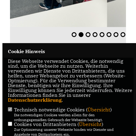
Cookie Hinweis
Diese Webseite verwendet Cookies, die notwendig
sind, um die Webseite zu nutzen. Weiterhin
CDU Oelde
verwenden wir Dienste von Drittanbietern, die uns
helfen, unser Webangebot zu verbessern (Website-
Optmierung). Für die Verwendung bestimmter
Dienste, benötigen wir Ihre Einwilligung. Ihre
Einwilligung können Sie jederzeit widerrufen. Weitere
Informationen finden Sie in unserer
Datenschutzerklärung
.
IMPRESSUM
DATENSCHUTZ
KONTAKT
Technisch notwendige Cookies (
Übersicht
)
Die notwendigen Cookies werden allein für den
CDU Kreisverband Warendorf-
ordnungsgemäßen Gebrauch der Webseite benötigt.
Cookies von Drittanbietern (
Übersicht
)
Beckum
Zur Optimierung unserer Webseite binden wir Dienste und
CDU NRW
Angebote von Drittanbietern ein.