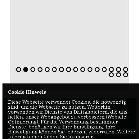
Cookie Hinweis
Diese Webseite verwendet Cookies, die notwendig
sind, um die Webseite zu nutzen. Weiterhin
CDU Oelde
verwenden wir Dienste von Drittanbietern, die uns
helfen, unser Webangebot zu verbessern (Website-
Optmierung). Für die Verwendung bestimmter
Dienste, benötigen wir Ihre Einwilligung. Ihre
Einwilligung können Sie jederzeit widerrufen. Weitere
Informationen finden Sie in unserer