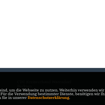
CDU Kreisverband Warendorf-
Beckum
ind, um die Webseite zu nutzen. Weiterhin verwenden wir D
ür die Verwendung bestimmter Dienste, benötigen wir Ihre
CDU NRW
n Sie in unserer
Datenschutzerklärung
.